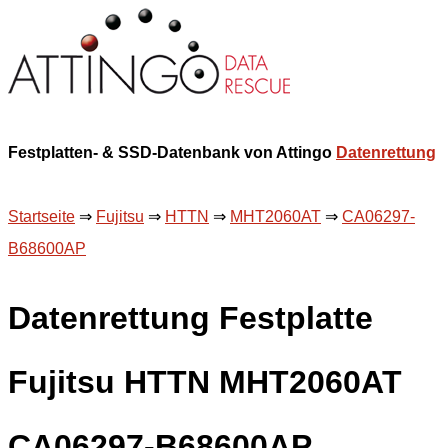
Festplatten- & SSD-Datenbank von Attingo
Datenrettung
Startseite
⇒
Fujitsu
⇒
HTTN
⇒
MHT2060AT
⇒
CA06297-
B68600AP
Datenrettung Festplatte
Fujitsu HTTN MHT2060AT
CA06297-B68600AP