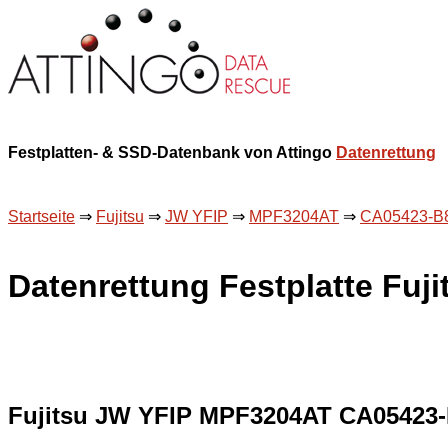
Festplatten- & SSD-Datenbank von Attingo
Datenrettung
Startseite
⇒
Fujitsu
⇒
JW YFIP
⇒
MPF3204AT
⇒
CA05423-B
Datenrettung Festplatte F
Fujitsu JW YFIP MPF3204AT CA05423-