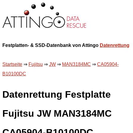
Festplatten- & SSD-Datenbank von Attingo
Datenrettung
Startseite
⇒
Fujitsu
⇒
JW
⇒
MAN3184MC
⇒
CA05904-
B10100DC
Datenrettung Festplatte
Fujitsu JW MAN3184MC
CA05904-B10100DC