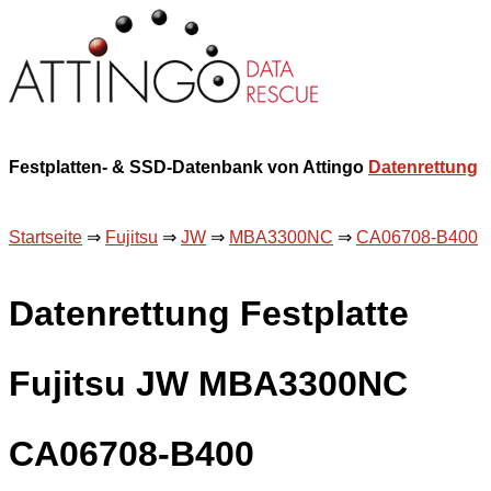
Festplatten- & SSD-Datenbank von Attingo
Datenrettung
Startseite
⇒
Fujitsu
⇒
JW
⇒
MBA3300NC
⇒
CA06708-B400
Datenrettung Festplatte
Fujitsu JW MBA3300NC
CA06708-B400