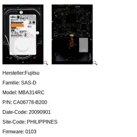
🔍
🔍
Hersteller:Fujitsu
Familie: SAS-D
Model: MBA314RC
P/N: CA06778-B200
Date-Code: 20090901
Site-Code: PHILIPPINES
Firmware: 0103