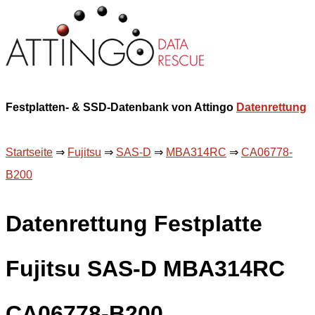
Festplatten- & SSD-Datenbank von Attingo
Datenrettung
Startseite
⇒
Fujitsu
⇒
SAS-D
⇒
MBA314RC
⇒
CA06778-
B200
Datenrettung Festplatte
Fujitsu SAS-D MBA314RC
CA06778-B200