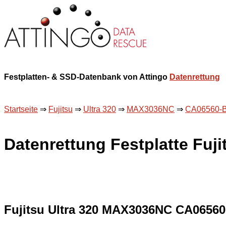
Festplatten- & SSD-Datenbank von Attingo
Datenrettung
Startseite
⇒
Fujitsu
⇒
Ultra 320
⇒
MAX3036NC
⇒
CA06560-
Datenrettung Festplatte Fu
Fujitsu Ultra 320 MAX3036NC CA0656