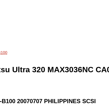
B100
jitsu Ultra 320 MAX3036NC C
0-B100 20070707 PHILIPPINES SCSI