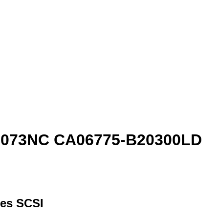
BA3073NC CA06775-B20300LD
nes SCSI