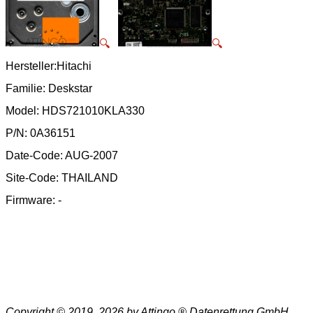
🔍
🔍
Hersteller:Hitachi
Familie: Deskstar
Model: HDS721010KLA330
P/N: 0A36151
Date-Code: AUG-2007
Site-Code: THAILAND
Firmware: -
Copyright © 2019, 2026 by Attingo ® Datenrettung GmbH.