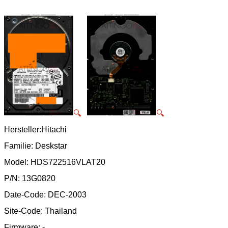
🔍
🔍
Hersteller:Hitachi
Familie: Deskstar
Model: HDS722516VLAT20
P/N: 13G0820
Date-Code: DEC-2003
Site-Code: Thailand
Firmware: -