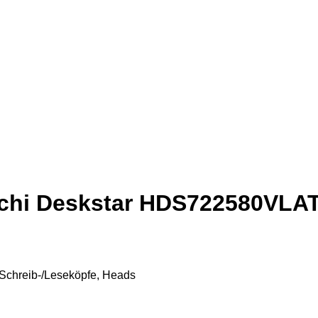
tachi Deskstar HDS722580VLA
Schreib-/Leseköpfe, Heads