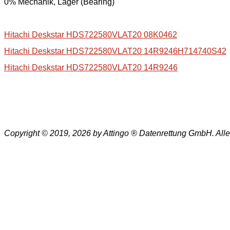
0% Mechanik, Lager (Bearing)
Hitachi Deskstar HDS722580VLAT20 08K0462
Hitachi Deskstar HDS722580VLAT20 14R9246H714740S42
Hitachi Deskstar HDS722580VLAT20 14R9246
Copyright © 2019, 2026 by Attingo ® Datenrettung GmbH. All