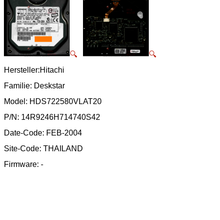
🔍
🔍
Hersteller:Hitachi
Familie: Deskstar
Model: HDS722580VLAT20
P/N: 14R9246H714740S42
Date-Code: FEB-2004
Site-Code: THAILAND
Firmware: -