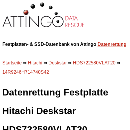
Festplatten- & SSD-Datenbank von Attingo
Datenrettung
Startseite
⇒
Hitachi
⇒
Deskstar
⇒
HDS722580VLAT20
⇒
14R9246H714740S42
Datenrettung Festplatte
Hitachi Deskstar
HDS722580VLAT20