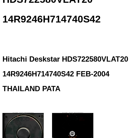
14R9246H714740S42
Hitachi Deskstar HDS722580VLAT20
14R9246H714740S42 FEB-2004
THAILAND PATA